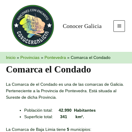
Ir
MAI
al
MEN
contenido
Conocer Galicia
Inicio
Provincias
Pontevedra
Comarca el Condado
Comarca el Condado
La Comarca de el Condado es una de las comarcas de Galicia.
Perteneciente a la Provincia de Pontevedra. Está situada al
Sureste de dicha Provincia.
Población total:
42.990
Habitantes
Superficie total:
341
km².
La Comarca de Baja Limia tiene
5
municipios: