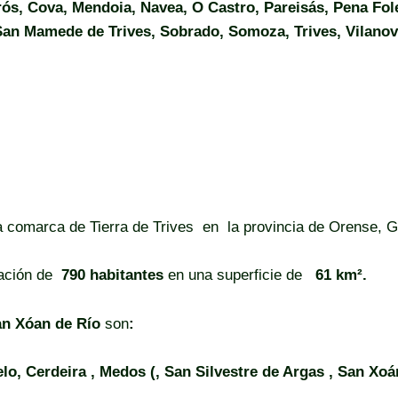
s, Cova, Mendoia, Navea, O Castro, Pareisás, Pena Fole
San Mamede de Trives, Sobrado, Somoza, Trives, Vilano
a comarca de Tierra de Trives en la provincia de Orense, Ga
ación de
790 habitantes
en una superficie de
61 km².
n Xóan de Río
son
:
lo, Cerdeira , Medos (, San Silvestre de Argas , San Xo