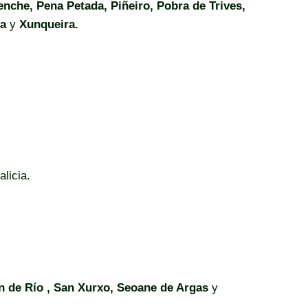
nche, Pena Petada, Piñeiro, Pobra de Trives,
va
y
Xunqueira.
licia.
án de Río , San Xurxo, Seoane de Argas
y