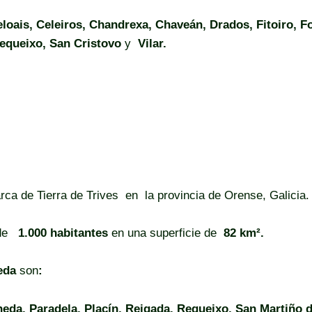
eloais, Celeiros, Chandrexa, Chaveán, Drados, Fitoiro, 
Requeixo, San Cristovo
y
Vilar.
rca de Tierra de Trives en la provincia de Orense, Galicia.
de
1.000 habitantes
en una superficie de
82 km².
eda
son
:
eda, Paradela, Placín, Reigada, Requeixo, San Martiño 