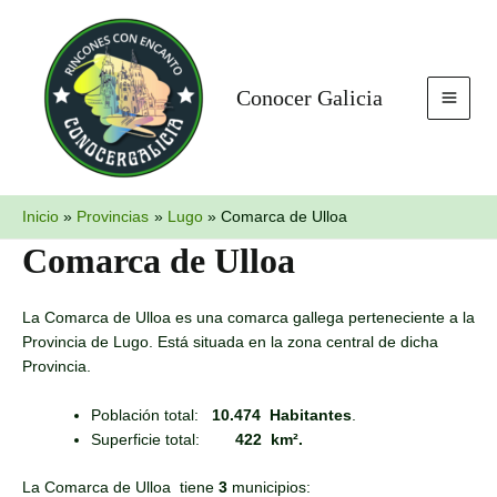
Ir
MAI
al
MEN
contenido
Conocer Galicia
Inicio
Provincias
Lugo
Comarca de Ulloa
Comarca de Ulloa
La Comarca de Ulloa es una comarca gallega perteneciente a la
Provincia de Lugo. Está situada en la zona central de dicha
Provincia.
Población total:
10.474 Habitantes
.
Superficie total:
422 km².
La Comarca de Ulloa tiene
3
municipios: