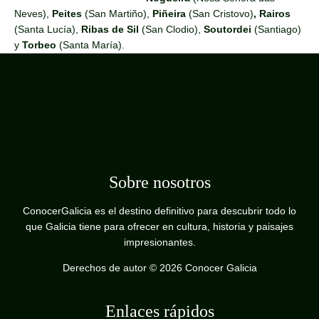
Neves),
Peites
(San Martiño),
Piñeira
(San Cristovo)
, Rairos
(Santa Lucía),
Ribas de Sil
(San Clodio),
Soutordei
(Santiago)
y
Torbeo
(Santa María).
Sobre nosotros
ConocerGalicia es el destino definitivo para descubrir todo lo
que Galicia tiene para ofrecer en cultura, historia y paisajes
impresionantes.
Derechos de autor © 2026 Conocer Galicia
Enlaces rápidos