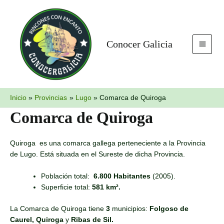
Ir
MAI
al
MEN
contenido
Conocer Galicia
Inicio
Provincias
Lugo
Comarca de Quiroga
Comarca de Quiroga
Quiroga es una comarca gallega perteneciente a la Provincia
de Lugo. Está situada en el Sureste de dicha Provincia.
Población total:
6.800 Habitantes
(2005).
Superficie total:
581 km².
La Comarca de Quiroga tiene
3
municipios:
Folgoso de
Caurel, Quiroga
y
Ribas de Sil.