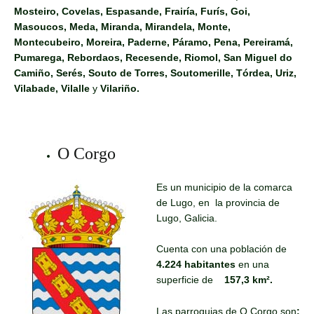
Mosteiro, Covelas, Espasande, Frairía, Furís, Goi,
Masoucos, Meda, Miranda, Mirandela, Monte,
Montecubeiro, Moreira, Paderne, Páramo, Pena, Pereiramá,
Pumarega, Rebordaos, Recesende, Riomol, San Miguel do
Camiño, Serés, Souto de Torres, Soutomerille, Tórdea, Uriz,
Vilabade, Vilalle
y
Vilariño.
O Corgo
Es un municipio de la comarca
de Lugo, en la provincia de
Lugo, Galicia.
Cuenta con una población de
4.224 habitantes
en una
superficie de
157,3 km².
Las parroquias de O Corgo son
: