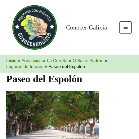
Ir
MAI
al
MEN
contenido
Conocer Galicia
Inicio
Provincias
La Coruña
O Sar
Padrón
Lugares de Interés
Paseo del Espolón
Paseo del Espolón