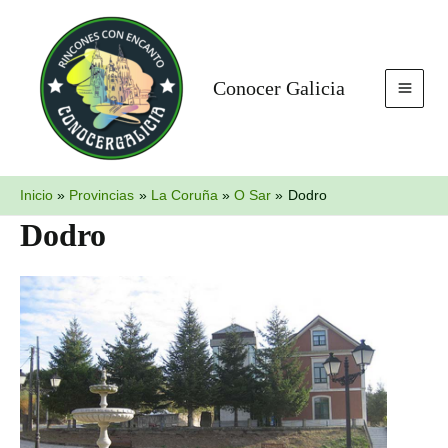
Ir
MAI
al
MEN
contenido
Conocer Galicia
Inicio
Provincias
La Coruña
O Sar
Dodro
Dodro