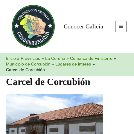
Ir
MAI
al
MEN
contenido
Conocer Galicia
Inicio
Provincias
La Coruña
Comarca de Finisterre
Municipio de Corcubión
Lugares de interés
Carcel de Corcubión
Carcel de Corcubión