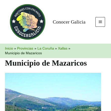
Ir
MAI
al
MEN
contenido
Conocer Galicia
Inicio
Provincias
La Coruña
Xallas
Municipio de Mazaricos
Municipio de Mazaricos