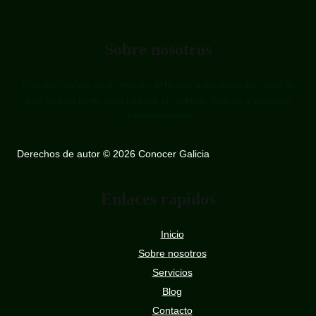
Sobre nosotros
ConocerGalicia es el destino definitivo para descubrir todo lo
que Galicia tiene para ofrecer en cultura, historia y paisajes
impresionantes.
Derechos de autor © 2026 Conocer Galicia
Enlaces rápidos
Inicio
Sobre nosotros
Servicios
Blog
Contacto