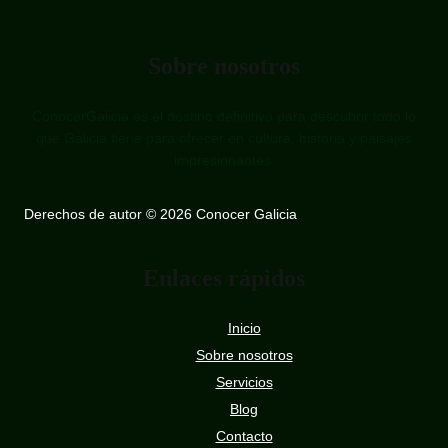
Sobre nosotros
ConocerGalicia es el destino definitivo para descubrir todo lo
que Galicia tiene para ofrecer en cultura, historia y paisajes
impresionantes.
Derechos de autor © 2026 Conocer Galicia
Enlaces rápidos
Inicio
Sobre nosotros
Servicios
Blog
Contacto